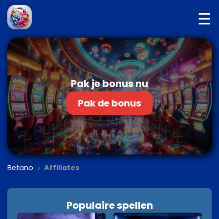
☰
Pak je bonus nu
Pak de bonus
›
Betano
Affiliates
Populaire spellen