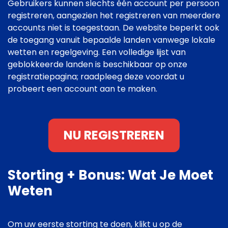
Gebruikers kunnen slechts één account per persoon
registreren, aangezien het registreren van meerdere
accounts niet is toegestaan. De website beperkt ook
de toegang vanuit bepaalde landen vanwege lokale
wetten en regelgeving. Een volledige lijst van
geblokkeerde landen is beschikbaar op onze
registratiepagina; raadpleeg deze voordat u
probeert een account aan te maken.
NU REGISTREREN
Storting + Bonus: Wat Je Moet
Weten
Om uw eerste storting te doen, klikt u op de