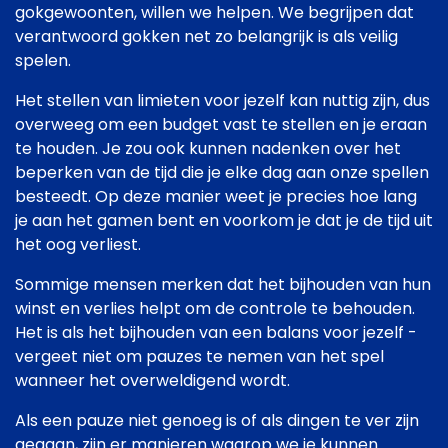
gokgewoonten, willen we helpen. We begrijpen dat
verantwoord gokken net zo belangrijk is als veilig
spelen.
Het stellen van limieten voor jezelf kan nuttig zijn, dus
overweeg om een budget vast te stellen en je eraan
te houden. Je zou ook kunnen nadenken over het
beperken van de tijd die je elke dag aan onze spellen
besteedt. Op deze manier weet je precies hoe lang
je aan het gamen bent en voorkom je dat je de tijd uit
het oog verliest.
Sommige mensen merken dat het bijhouden van hun
winst en verlies helpt om de controle te behouden.
Het is als het bijhouden van een balans voor jezelf -
vergeet niet om pauzes te nemen van het spel
wanneer het overweldigend wordt.
Als een pauze niet genoeg is of als dingen te ver zijn
gegaan, zijn er manieren waarop we je kunnen